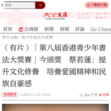
下載客戶端
首頁
白海豚
新聞
視頻
評論
Go Chin
青年活動
青少年書法大獎賽
>>
（有片）「第八屆香港青少年書
法大獎賽」今頒獎 蔡若蓮：提
升文化修養 培養愛國精神和民
族自豪感
香港教育
2024.11.24
19:05
字號
分享