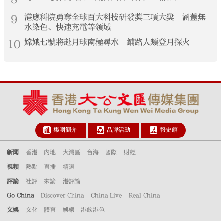
9
港應科院勇奪全球百大科技研發獎三項大獎 涵蓋無
水染色、快速充電等領域
10
嫦娥七號將赴月球南極尋水 鋪路人類登月探火
集團簡介
品牌活動
報史館
新聞
香港
內地
大灣區
台海
國際
財經
視頻
熱點
直播
精選
評論
社評
來論
港評論
Go China
Discover China
China Live
Real China
文娛
文化
體育
娛樂
港飲港色