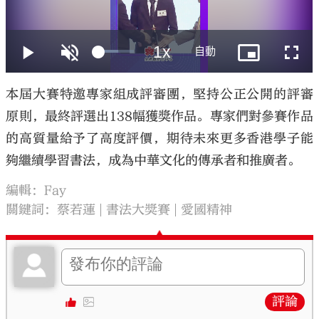
本屆大賽特邀專家組成評審團，堅持公正公開的評審
原則，最終評選出138幅獲獎作品。專家們對參賽作品
的高質量給予了高度評價，期待未來更多香港學子能
夠繼續學習書法，成為中華文化的傳承者和推廣者。
編輯：Fay
關鍵詞：
蔡若蓮
書法大獎賽
愛國精神
評論