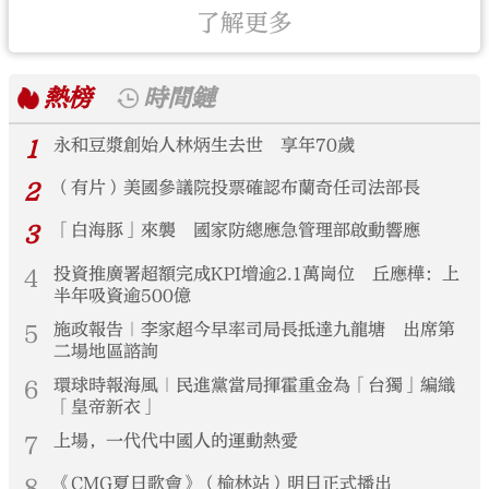
了解更多
熱榜
時間鏈
1
永和豆漿創始人林炳生去世 享年70歲
2
（有片）美國參議院投票確認布蘭奇任司法部長
3
「白海豚」來襲 國家防總應急管理部啟動響應
4
投資推廣署超額完成KPI增逾2.1萬崗位 丘應樺：上
半年吸資逾500億
5
施政報告｜李家超今早率司局長抵達九龍塘 出席第
二場地區諮詢
6
環球時報海風｜民進黨當局揮霍重金為「台獨」編織
「皇帝新衣」
7
上場，一代代中國人的運動熱愛
8
《CMG夏日歌會》（榆林站）明日正式播出