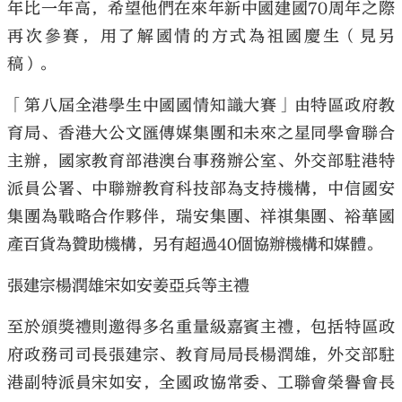
年比一年高，希望他們在來年新中國建國70周年之際
再次參賽，用了解國情的方式為祖國慶生（見另
稿）。
「第八屆全港學生中國國情知識大賽」由特區政府教
育局、香港大公文匯傳媒集團和未來之星同學會聯合
主辦，國家教育部港澳台事務辦公室、外交部駐港特
派員公署、中聯辦教育科技部為支持機構，中信國安
集團為戰略合作夥伴，瑞安集團、祥祺集團、裕華國
產百貨為贊助機構，另有超過40個協辦機構和媒體。
張建宗楊潤雄宋如安姜亞兵等主禮
至於頒獎禮則邀得多名重量級嘉賓主禮，包括特區政
府政務司司長張建宗、教育局局長楊潤雄，外交部駐
港副特派員宋如安，全國政協常委、工聯會榮譽會長