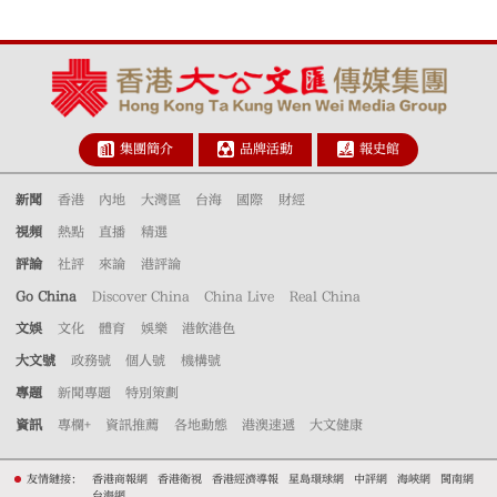
集團簡介
品牌活動
報史館
新聞
香港
內地
大灣區
台海
國際
財經
視頻
熱點
直播
精選
評論
社評
來論
港評論
Go China
Discover China
China Live
Real China
文娛
文化
體育
娛樂
港飲港色
大文號
政務號
個人號
機構號
專題
新聞專題
特別策劃
資訊
專欄+
資訊推薦
各地動態
港澳速遞
大文健康
友情鏈接：
香港商報網
香港衛視
香港經濟導報
星島環球網
中評網
海峽網
閩南網
台海網