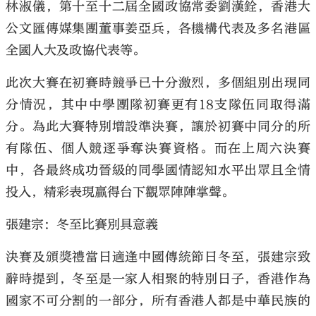
林淑儀，第十至十二屆全國政協常委劉漢銓，香港大
公文匯傳媒集團董事姜亞兵，各機構代表及多名港區
全國人大及政協代表等。
此次大賽在初賽時競爭已十分激烈，多個組別出現同
分情況，其中中學團隊初賽更有18支隊伍同取得滿
分。為此大賽特別增設準決賽，讓於初賽中同分的所
有隊伍、個人競逐爭奪決賽資格。而在上周六決賽
中，各最終成功晉級的同學國情認知水平出眾且全情
投入，精彩表現贏得台下觀眾陣陣掌聲。
張建宗：冬至比賽別具意義
決賽及頒獎禮當日適逢中國傳統節日冬至，張建宗致
辭時提到，冬至是一家人相聚的特別日子，香港作為
國家不可分割的一部分，所有香港人都是中華民族的