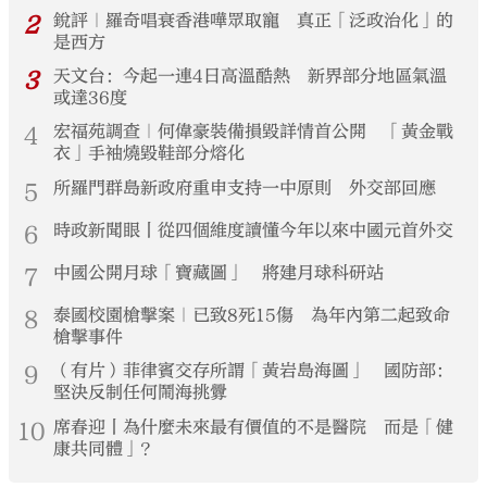
2
銳評｜羅奇唱衰香港嘩眾取寵 真正「泛政治化」的
是西方
3
天文台：今起一連4日高溫酷熱 新界部分地區氣溫
或達36度
4
宏福苑調查｜何偉豪裝備損毀詳情首公開 「黃金戰
衣」手袖燒毀鞋部分熔化
5
所羅門群島新政府重申支持一中原則 外交部回應
6
時政新聞眼丨從四個維度讀懂今年以來中國元首外交
7
中國公開月球「寶藏圖」 將建月球科研站
8
泰國校園槍擊案｜已致8死15傷 為年內第二起致命
槍擊事件
9
（有片）菲律賓交存所謂「黃岩島海圖」 國防部：
堅決反制任何鬧海挑釁
10
席春迎丨為什麼未來最有價值的不是醫院 而是「健
康共同體」？