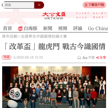
下載客戶端
首頁
白海豚
新聞
視頻
評論
Go Chin
青年活動
全港學生中國國情知識大賽
>>
「改革盃」龍虎鬥 戰古今識國情
特稿
2020.06.18
15:33
字號
分享