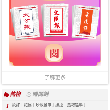
了解更多
熱榜
時間鏈
1
銳評｜記協「炒散雜軍」操控「黑箱選舉」