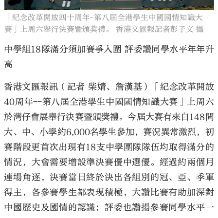
「紀念改革開放四十周年-第八屆全港學生中國國情知識大
賽」上周六舉行決賽暨頒獎禮。 香港文匯報記者彭子文 攝
中學組18隊滿分須加賽爭入圍 評委讚同學水平年年升
高
大公文匯
香港文匯報訊（記者 柴婧、詹漢基）「紀念改革開放
40周年--第八屆全港學生中國國情知識大賽」上周六
於灣仔會展舉行決賽暨頒獎禮。今屆大賽有來自148間
大、中、小學約6,000名學生參加，賽況異常激烈，初
賽階段更首次出現有18支中學團隊隊伍均取得滿分的
情況，大會需要增設準決賽優中選優。經過約兩個月
連場角逐，決賽當日終於決出各組別的冠、亞、季軍
得主，各參賽學生都表現積極，大讚比賽有助加深對
中國歷史及國情的認識；評委也讚揚參賽同學水平一