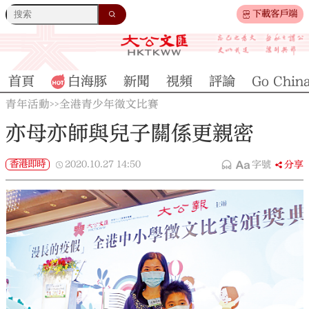
下載客戶端
首頁
白海豚
新聞
視頻
評論
Go Chin
青年活動
全港青少年徵文比賽
>>
亦母亦師與兒子關係更親密
香港即時
2020.10.27
14:50
字號
分享