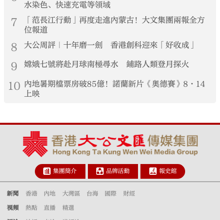
水染色、快速充電等領域
7
「范長江行動」再度走進內蒙古！大文集團兩報全方
位報道
8
大公周評｜十年磨一劍 香港創科迎來「好收成」
9
嫦娥七號將赴月球南極尋水 鋪路人類登月探火
10
內地暑期檔票房破85億！諾蘭新片《奧德賽》8·14
上映
集團簡介
品牌活動
報史館
新聞
香港
內地
大灣區
台海
國際
財經
視頻
熱點
直播
精選