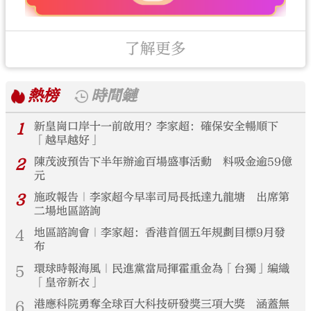
了解更多
熱榜
時間鏈
1
新皇崗口岸十一前啟用？李家超：確保安全暢順下
「越早越好」
2
陳茂波預告下半年辦逾百場盛事活動 料吸金逾59億
元
3
施政報告｜李家超今早率司局長抵達九龍塘 出席第
二場地區諮詢
4
地區諮詢會｜李家超：香港首個五年規劃目標9月發
布
5
環球時報海風｜民進黨當局揮霍重金為「台獨」編織
「皇帝新衣」
6
港應科院勇奪全球百大科技研發獎三項大獎 涵蓋無