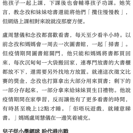
他孩子一起上課，下課後也會輔導孩子功課。她笑
言，教念孜和妹妹唸書還能將他們「攬住慢慢教」，
但網絡上課相對來說就沒那麼方便。
盧周慧儀和念孜都喜歡看書，每天至少看半小時。以
前念孜和媽媽會一周去一次圖書館，一起「掃書」。
但疫情期間圖書館關門，他只能和媽媽將書都買回
來，每次沉甸甸一大袋搬回家，連專門放書的大書櫃
都放不下，還需要另外找地方放置。就連這次徵文比
賽的獎金，念孜也打算拿出大部分用來買書；剩下的
一部分存起來，一部分拿來給妹妹買生日禮物。他說
疫情期間在家學習，反而讓他有了更多看書的時間，
有時甚至晚上12點才睡。「佢唔玩遊戲，就鍾意睇
書。」媽媽盧周慧儀在一邊笑着補充。
兒子從小學網球 盼代港出戰