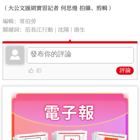
（大公文匯網實習記者 何思熳 拍攝、剪輯）
編輯：常伯勞
關鍵詞：
范長江行動
沈陽
港生
評論