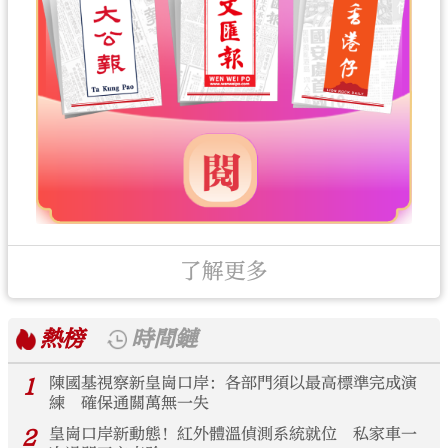
了解更多
熱榜
時間鏈
1
陳國基視察新皇崗口岸：各部門須以最高標準完成演
練 確保通關萬無一失
2
皇崗口岸新動態！紅外體溫偵測系統就位 私家車一