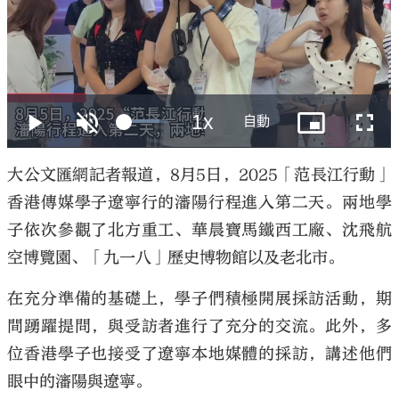
大公文匯
大公文匯網記者報道，8月5日，2025「范長江行動」
香港傳媒學子遼寧行的瀋陽行程進入第二天。兩地學
子依次參觀了北方重工、華晨寶馬鐵西工廠、沈飛航
空博覽園、「九一八」歷史博物館以及老北市。
在充分準備的基礎上，學子們積極開展採訪活動，期
間踴躍提問，與受訪者進行了充分的交流。此外，多
位香港學子也接受了遼寧本地媒體的採訪，講述他們
眼中的瀋陽與遼寧。