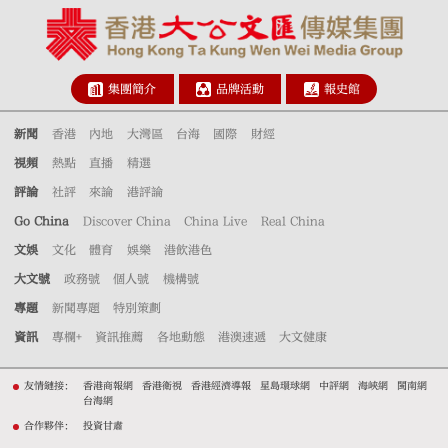
集團簡介
品牌活動
報史館
新聞
香港
內地
大灣區
台海
國際
財經
視頻
熱點
直播
精選
評論
社評
來論
港評論
Go China
Discover China
China Live
Real China
文娛
文化
體育
娛樂
港飲港色
大文號
政務號
個人號
機構號
專題
新聞專題
特別策劃
資訊
專欄+
資訊推薦
各地動態
港澳速遞
大文健康
友情鏈接：
香港商報網
香港衛視
香港經濟導報
星島環球網
中評網
海峽網
閩南網
台海網
合作夥伴：
投資甘肅