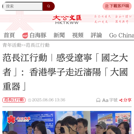
下載客戶端
首頁
白海豚
新聞
視頻
評論
Go Chin
青年活動
范長江行動
>>
范長江行動｜感受遼寧「國之大
者」：香港學子走近瀋陽「大國
重器」
范長江行動
2025.08.06
13:36
字號
分享