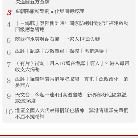
次過關五方查驗
3
崔朝陽履新紫荊文化集團總經理
4
「白海豚」登陸倒計時！國家防總針對浙江福建啟動
四級應急響應
5
陝西柞水突發泥石流 一家人1死2失聯
6
銳評｜記協「炒散雜軍」操控「黑箱選舉」
7
（有片）街訪｜月入10萬在港算「窮人」？港人每月
收支大揭秘！
8
銳評｜羅奇唱衰香港嘩眾取寵 真正「泛政治化」的
是西方
9
天文台：今起一連4日高溫酷熱 新界部分地區氣溫
或達36度
10
港區全國人大代表體悟紅色精神 冀港青繼承先輩們
不屈不撓精神