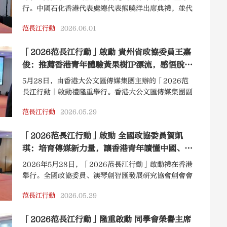
行。中國石化香港代表處總代表熊曉洋出席典禮，並代
表中國石化向即將踏上「綠色中國行」的香港青年學子
范長江行動
2026.06.01
送上深情寄語。
「2026范長江行動」啟動 貴州省政協委員王嘉
俊：推薦香港青年體驗黃果樹IP漂流，感悟脫貧
與鄉村振興
5月28日，由香港大公文匯傳媒集團主辦的「2026范
長江行動」啟動禮隆重舉行。香港大公文匯傳媒集團副
董事長、總編輯張國義、香港特區政府民政及青年事務
范長江行動
2026.05.29
局局長麥美娟擔任主禮嘉賓並致辭，現場近百名嘉賓與
學生共同見證活動拉開序幕。
「2026范長江行動」啟動 全國政協委員賀凱
琪：培育傳媒新力量，讓香港青年讀懂中國、講
好故事
2026年5月28日，「2026范長江行動」啟動禮在香港
舉行。全國政協委員、澳琴創智匯發展研究協會創會會
長賀凱琪出席典禮，並就「范長江行動」的深遠意義發
范長江行動
2026.05.29
表見解。
「2026范長江行動」隆重啟動 同學會榮譽主席