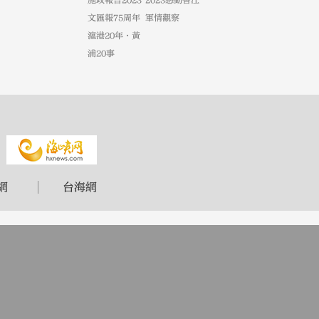
施政報告2023
2023感動香江
文匯報75周年
軍情觀察
滬港20年·黃
浦20事
網
台海網