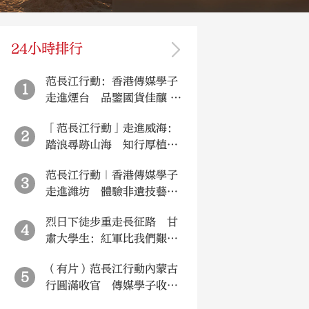
24小時排行
范長江行動：香港傳媒學子
1
走進煙台 品鑒國貨佳釀 探
訪海洋重器
「范長江行動」走進威海：
2
踏浪尋跡山海 知行厚植家
國
范長江行動｜香港傳媒學子
3
走進濰坊 體驗非遺技藝品
味千年酒香
烈日下徒步重走長征路 甘
4
肅大學生：紅軍比我們艱苦
百倍！
（有片）范長江行動內蒙古
5
行圓滿收官 傳媒學子收穫
豐碩