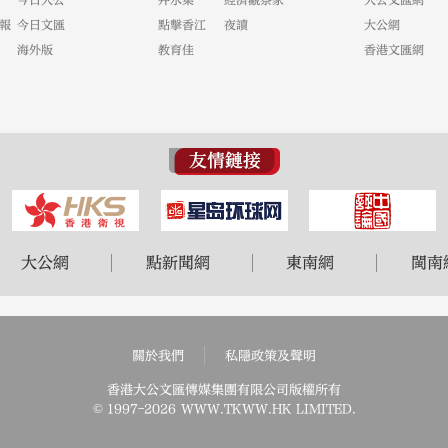
今日大公
井水集
經濟觀察家
大公文匯網
報
今日文匯
點擊香江
夜讀
大公網
海外版
教育佳
香港文匯網
大公網
點新聞網
東南網
閩南
關於我們
私隱政策及聲明
香港大公文匯傳媒集團有限公司版權所有
© 1997-
2026
WWW.TKWW.HK LIMITED.