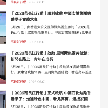
范長江行動
2026.06.01
藍環境副總裁兼董事會秘書湯玉雲出席典禮，並代表集
團向參與行動的香港青年學子送上真摯寄語。
「2026范長江行動」順利啟動 中國宏橋集團勉
勵學子實踐求真
5月28日，由香港大公文匯傳媒集團主辦的「2026范
長江行動」啟動禮隆重舉行。中國宏橋集團執行董事高
級副總裁王雨婷出席活動，並代表集團向參與行動的香
范長江行動
2026.06.01
港青年學子送上勉勵。
「2026范長江行動」啟動 星河灣集團黃健慧：
新聞在路上，青年在成長
5月28日，「2026范長江行動」啟動禮在香港圓滿舉
行。廣東省政協常委、星河灣集團總裁、香港高昇基金
主席黃健慧出席典禮，並向即將出發的香港青年學子送
范長江行動
2026.06.01
上溫暖寄語。
「2026范長江行動」正式啟航 中國石化勉勵香
港學子：走進綠色中國，看見真實、連接家國
5月28日，「2026范長江行動」啟動禮在香港隆重舉