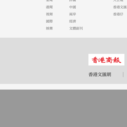
要聞
評論
大公報
港聞
中國
香港文匯
視頻
兩岸
香港仔
國際
經濟
娛樂
文體副刊
香港文匯網