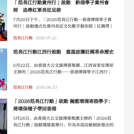
「范長江行動貴州行」啟動 黔港學子貴州會
師 追尋紅軍長征足跡
7月20日下午，「2026范長江行動─香港傳媒學子貴
州行」啟動儀式在貴州長征文化數字藝術館（紅飄帶）
舉行。這是「范長江行動」自2014年創辦以來首次走
范長江行動
2026.07.21
進貴州。適逢紅軍長征勝利90周年，來自香港大學、香
港中文大學、香港浸會大學等多所香港高校的15位學子
范長江行動江西行啟動 重溫波瀾壯闊革命歷史
走進紅軍長征活動時間最長、範圍最廣、發生重大事件
最多的省份之一貴州，與貴州學子共同追尋先輩足跡，
6月22日，由香港大公文匯傳媒集團、江西省委宣傳部
用鏡頭和筆觸記錄黔貴大地的歷史性巨變。
主辦的「2026范長江行動——香港傳媒學子江西行」
在南昌啟動。江西省委常委、省委宣傳部部長盧小青，
香港大公文匯傳媒集團副董事長、總經理鄭勇男出席並
范長江行動
2026.06.23
致辭，向贛港學生代表授旗。
「2026范長江行動」啟動 瀚藍環境寄語學子：
將環保種子帶回香港
5月28日，由香港大公文匯傳媒集團主辦的「2026范
長江行動」啟動禮隆重舉行。作為本屆活動創新推出的
「綠色中國行」特色ESG企業採訪路線的支持機構，瀚