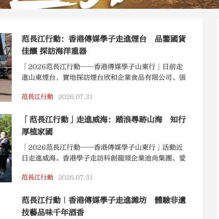
范長江行動：香港傳媒學子走進煙台 品鑒國貨
佳釀 探訪海洋重器
「2026范長江行動——香港傳媒學子山東行」日前走
進山東煙台，實地探訪煙台欣和企業食品有限公司、張
裕酒文化博物館、中集來福士集團，感受山東實業發展
范長江行動
2026.07.31
的蓬勃力量。
「范長江行動」走進威海：踏浪尋跡山海 知行
厚植家國
「2026范長江行動——香港傳媒學子山東行」活動近
日走進威海。香港學子走訪科創龍頭企業迪尚集團、愛
國主義教育地標劉公島、濱海網紅打卡地火炬八街，近
范長江行動
2026.07.31
距離感受本土企業的科創實力，追憶甲午崢嶸歲月，品
讀威海山海人文底蘊。
范長江行動｜香港傳媒學子走進濰坊 體驗非遺
技藝品味千年酒香