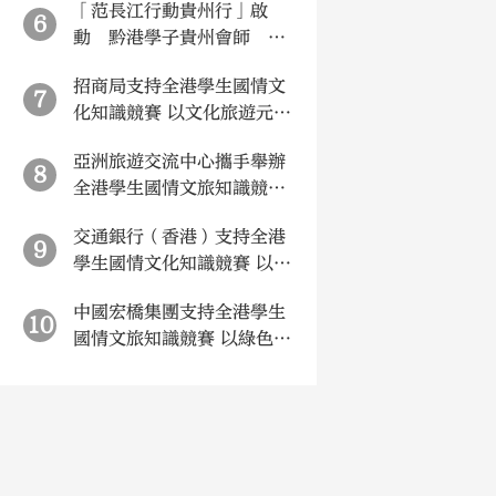
「范長江行動貴州行」啟
6
動 黔港學子貴州會師 追
尋紅軍長征足跡
招商局支持全港學生國情文
7
化知識競賽 以文化旅遊元素
助力青少年增強文化自信與
亞洲旅遊交流中心攜手舉辦
民族認同
8
全港學生國情文旅知識競賽
引領青少年在知行合一中厚
交通銀行（香港）支持全港
植家國情懷
9
學生國情文化知識競賽 以金
融力量助推香港青少年愛國
中國宏橋集團支持全港學生
主義教育
10
國情文旅知識競賽 以綠色工
業視角培育新時代青年