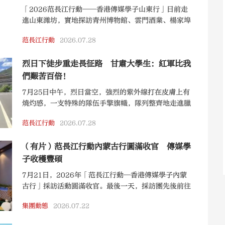
「2026范長江行動——香港傳媒學子山東行」日前走
進山東濰坊，實地探訪青州博物館、雲門酒業、楊家埠
民間藝術大觀園，在非遺技藝體驗與工業文化感知中，
范長江行動
2026.07.28
觸摸齊魯文化的深厚底蘊。
烈日下徒步重走長征路 甘肅大學生：紅軍比我
們艱苦百倍！
7月25日中午，烈日當空，強烈的紫外線打在皮膚上有
燒灼感，一支特殊的隊伍手擎旗幟，隊列整齊地走進臘
子口戰役紀念館，引起了大公報「追尋范長江重走長征
范長江行動
2026.07.28
路」採訪團記者的注意。「我們是蘭州理工大學第十二
屆徒步營，作為我們學校連續舉辦十二屆的暑期社會實
（有片）范長江行動內蒙古行圓滿收官 傳媒學
踐品牌項目，今年活動核心圍繞『重走長征路』打造紅
色思政+生態實踐的行走課堂。」徒步營領隊、蘭州理
子收穫豐碩
工大學朱柯宇告訴記者，本次參加徒步營共有15名學
7月21日，2026年「范長江行動—香港傳媒學子內蒙
生，他們放棄舒適的乘車旅遊，以腳步丈量紅色熱土，
古行」採訪活動圓滿收官。最後一天，採訪團先後前往
用腳板體驗長征精神。
內蒙古民族解放紀念館、興安盟博物館、興安領創·展
集團動態
2026.07.22
示體驗中心，在紅色記憶中感悟初心使命，在歷史長河
中探尋文化根脈，在創新實踐中感受發展活力。