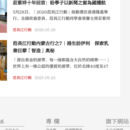
莊紫祥十年回首：盼學子以新聞之窗為國護航
5月28日，「2026范長江行動」啟動禮在香港隆重舉
行。全國政協委員、范長江行動同學會榮譽主席莊紫祥
出席典禮，並在接受訪問時深情回顧了與活動結緣十年
范長江行動
2026.05.29
的心路歷程。
范長江行動內蒙古行之7｜港生訪伊利 探索乳
業巨擘「智造」奧秘
「源自黃金奶源帶，每一滴都蘊含大自然的精華……」
世界上有一條公認的優質奶源帶，位於北緯40度至47
度，內蒙古大草原就處在這裏。作為享譽海內外的全球
范長江行動
2025.09.22
乳業巨頭，內蒙古伊利集團多年來依託黃金奶源帶，不
僅位居全球乳業五強，連續十一年蟬聯亞洲乳業第一，
同時也成為中國規模最大、產品品類最全的乳製品企
業。而這句在內地耳熟能詳的宣傳口號，也成為伊利
2030年實現「全球乳業第一」長期戰略目標的最大底
氣。
專 欄
旗下網站
系