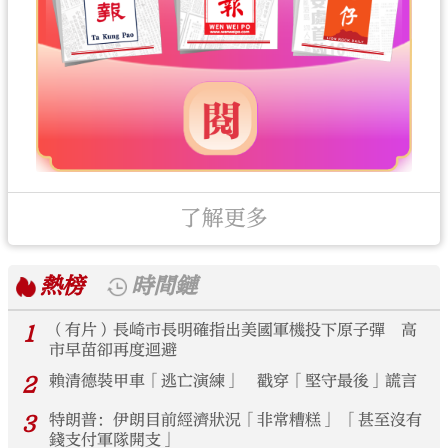
了解更多
熱榜
時間鏈
1
（有片）長崎市長明確指出美國軍機投下原子彈 高
市早苗卻再度迴避
2
賴清德裝甲車「逃亡演練」 戳穿「堅守最後」謊言
3
特朗普：伊朗目前經濟狀況「非常糟糕」 「甚至沒有
錢支付軍隊開支」