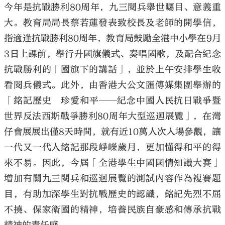
今年是抗戰勝利80周年，九三閱兵舉世矚目、意義重
大。教育局局長蔡若蓮發表致校長及老師的開學信，
指適逢抗戰勝利80周年，教育局鼓勵全港中小學在9月
3日上課前，舉行升國旗儀式、奏唱國歌，及配合紀念
抗戰勝利的「國旗下的講話」，並於上午安排學生收
看閱兵儀式。此外，由香港大公文匯傳媒集團舉辦的
「銘記歷史 珍愛和平──紀念中國人民抗日戰爭暨
世界反法西斯戰爭勝利80周年大型巡迴展覽」，在灣
仔會展展出僅8天時間，就有近10萬人次入場參觀，讓
一代又一代人銘記那段崢嶸歲月，更加懂得和平的得
來不易。因此，今屆「全港學生中國國情知識大賽」
增加有關九三閱兵和巡迴展覽的測試內容作為複賽題
目，有助加深學生對抗戰歷史的認識，銘記先烈不屈
不撓、保家衛國的精神，培養民族自豪感和傳承抗戰