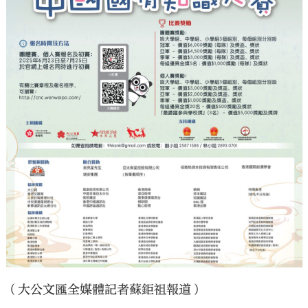
（大公文匯全媒體記者蘇鉅祖報道）