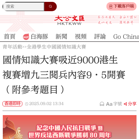
下載客戶端
首頁
白海豚
新聞
視頻
評論
Go Chin
青年活動
全港學生中國國情知識大賽
>>
國情知識大賽吸近9000港生
複賽增九三閱兵內容9·5開賽
（附參考題目）
香港即時
2025.09.02
13:34
字號
分享