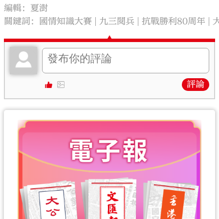
編輯：夏澍
關鍵詞：
國情知識大賽
九三閱兵
抗戰勝利80周年
評論