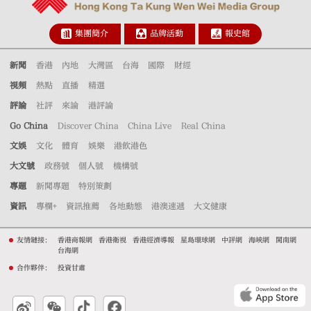
集團簡介
品牌活動
報史館
新聞
香港
內地
大灣區
台海
國際
財經
視頻
熱點
直播
精選
評論
社評
來論
港評論
Go China
Discover China
China Live
Real China
文娛
文化
體育
娛樂
港飲港色
大文號
政務號
個人號
機構號
專題
新聞專題
特別策劃
資訊
專欄+
資訊推薦
各地動態
港澳速遞
大文健康
友情鏈接：
香港商報網
香港衛視
香港經濟導報
星島環球網
中評網
海峽網
閩南網
台海網
合作夥伴：
投資甘肅