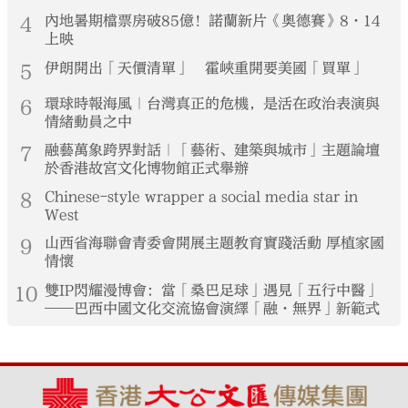
4
內地暑期檔票房破85億！諾蘭新片《奧德賽》8·14
上映
5
伊朗開出「天價清單」 霍峽重開要美國「買單」
6
環球時報海風｜台灣真正的危機，是活在政治表演與
情緒動員之中
7
融藝萬象跨界對話｜「藝術、建築與城市」主題論壇
於香港故宮文化博物館正式舉辦
8
Chinese-style wrapper a social media star in
West
9
山西省海聯會青委會開展主題教育實踐活動 厚植家國
情懷
10
雙IP閃耀漫博會：當「桑巴足球」遇見「五行中醫」
——巴西中國文化交流協會演繹「融·無界」新範式