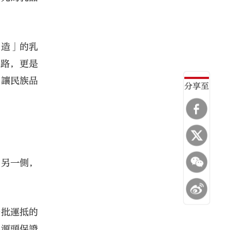
智造」的乳
之路，更是
能讓民族品
分享至
的另一側，
一批運抵的
從源頭保證