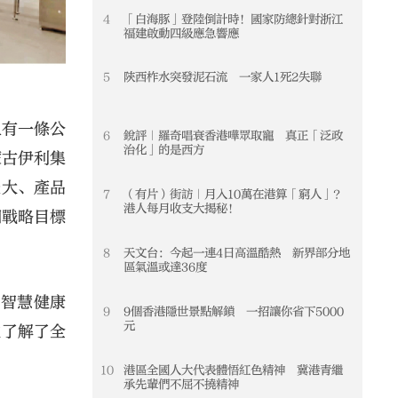
4
「白海豚」登陸倒計時！國家防總針對浙江
4
福建啟動四級應急響應
5
陝西柞水突發泥石流 一家人1死2失聯
5
上有一條公
6
銳評｜羅奇唱衰香港嘩眾取寵 真正「泛政
6
治化」的是西方
蒙古伊利集
最大、產品
7
（有片）街訪｜月入10萬在港算「窮人」？
7
港人每月收支大揭秘！
期戰略目標
8
天文台：今起一連4日高溫酷熱 新界部分地
8
區氣溫或達36度
代智慧健康
9
9個香港隱世景點解鎖 一招讓你省下5000
9
元
次了解了全
10
港區全國人大代表體悟紅色精神 冀港青繼
10
承先輩們不屈不撓精神