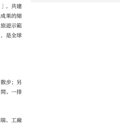
鏈」，共建
化成果的縮
慧旅遊示範
線，是全球
閒散步；另
車間。一排
場端、工廠