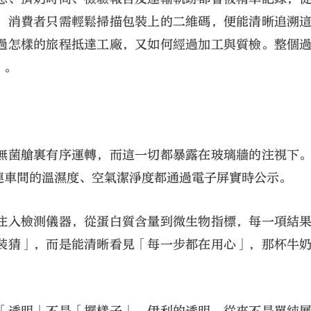
，消費者只需輕鬆掃描包裝上的二維碼，便能清晰追溯
過怎樣的旅程抵達工廠，又如何經過加工與質檢。整個
」。
無菌艙裏有序運轉，而這一切都暴露在玻璃牆的注視下
連車間的溫濕度、空氣潔淨度都通過電子屏實時公示。
注入檢測儀器，從蛋白質含量到微生物指標，每一項結
裝猜」，而是能清晰看見「每一步都在用心」，那杯牛