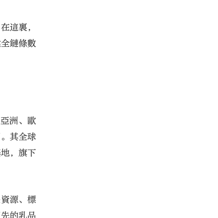
，在這裏，
建全鏈條數
在亞洲、歐
網。其全球
基地，旗下
是資源、標
領先的乳品