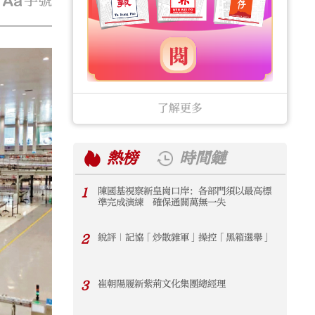
字號
了解更多
熱榜
時間鏈
1
陳國基視察新皇崗口岸：各部門須以最高標
1
準完成演練 確保通關萬無一失
2
銳評｜記協「炒散雜軍」操控「黑箱選舉」
2
3
崔朝陽履新紫荊文化集團總經理
3