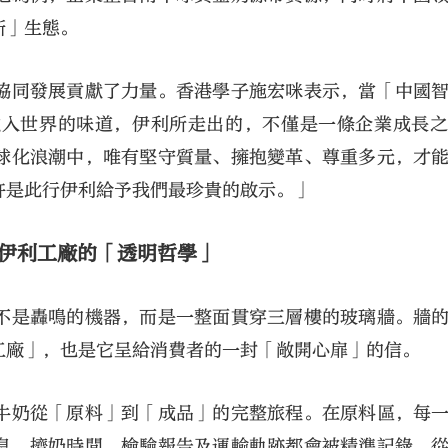
新」生態。
協同發展貢獻了力量。香港學子施宏咪表示，當「中國
融入世界的味道，伊利所走出的，不僅是一條企業成長
球化浪潮中，唯有堅守質量、擁抱變革、尊重多元，才
許是此行伊利給予我們最珍貴的啟示。」
伊利工廠的「透明哲學」
不是轟鳴的機器，而是一整面貫穿三層樓的玻璃牆。牆
工廠」，也是它呈給消費者的一封「敞開心扉」的信。
牛奶從「原料」到「成品」的完整旅程。在原料區，每
息、擠奶時間、檢驗報告及運輸軌跡都會被精準記錄，