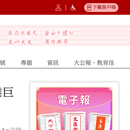
下載客戶端
號
專題
資訊
大公報·教育佳
業巨