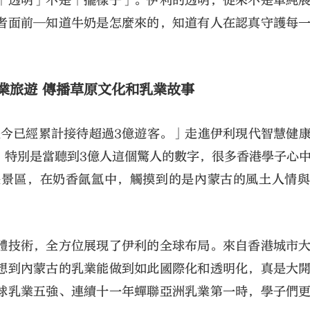
「透明」不是「擺樣子」。伊利的透明，從來不是單純
者面前─知道牛奶是怎麼來的，知道有人在認真守護每
業旅遊 傳播草原文化和乳業故事
至今已經累計接待超過3億遊客。」走進伊利現代智慧健
。特別是當聽到3億人這個驚人的數字，很多香港學子心
是景區，在奶香氤氳中，觸摸到的是內蒙古的風土人情
體技術，全方位展現了伊利的全球布局。來自香港城市
想到內蒙古的乳業能做到如此國際化和透明化，真是大
球乳業五強、連續十一年蟬聯亞洲乳業第一時，學子們