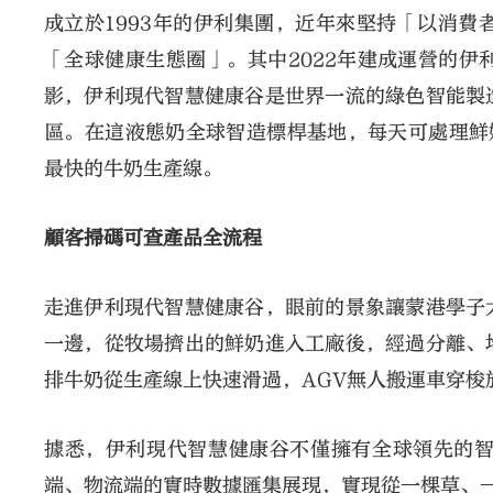
成立於1993年的伊利集團，近年來堅持「以消
「全球健康生態圈」。其中2022年建成運營的
影，伊利現代智慧健康谷是世界一流的綠色智能製
區。在這液態奶全球智造標桿基地，每天可處理鮮奶7
最快的牛奶生產線。
顧客掃碼可查產品全流程
走進伊利現代智慧健康谷，眼前的景象讓蒙港學子
一邊，從牧場擠出的鮮奶進入工廠後，經過分離、
排牛奶從生產線上快速滑過，AGV無人搬運車穿梭
據悉，伊利現代智慧健康谷不僅擁有全球領先的
端、物流端的實時數據匯集展現，實現從一棵草、