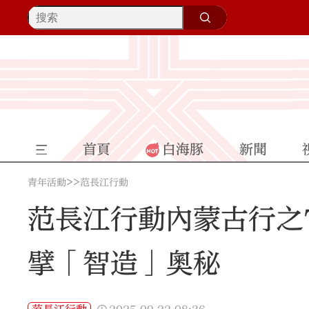
首頁
白海豚
新聞
>>
青年活動
范長江行動
范長江行動內蒙古行之
擘「智造」奧秘