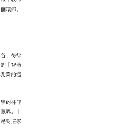
展示「乾淨
一個環節，
康谷，彷彿
中的「智能
與乳業的溫
大學的林佳
開眼界。」
更是對這家