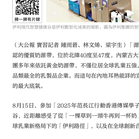
伊利現代智慧健康谷是伊利數智化成果的縮影。圖為伊利集團的智
（大公報 實習記者 鍾雨莙、林文烯、梁宇生）「
認的優質奶源帶，位於北緯40度至47度，內蒙古
團多年來依託黃金奶源帶，不僅位居全球乳業五強
品類最全的乳製品企業。而這句在內地耳熟能詳的宣
的最大底氣。
8月15日，參加「2025年范長江行動香港傳媒
谷，近距離感受了從「一棵草到一頭牛再到一杯奶
球乳業新格局下的「伊利路徑」，以及在全球創新