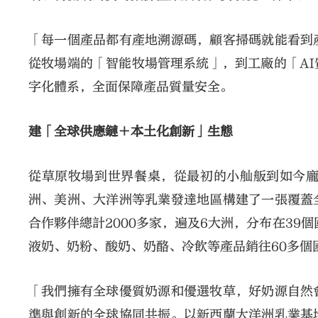
「每一個產品都有產地溯源碼，顧客掃碼就能看到
從牧場端的「智能牧場管理系統」，到工廠的「A
字化體系，全面保障產品質量安全。
建「全球供應鏈＋本土化創新」生態
從草原牧場到世界餐桌，從最初的小舢舨到如今
洲、美洲、大洋洲等乳業發達地區構建了一張覆蓋
合作夥伴總計2000多家，遍及6大洲，分布在39
液奶、奶粉、酸奶、奶酪、冷飲等產品銷往60多個
「我們擁有全球優質奶源和優選牧草，好奶源自然
準與創新的全球協同共振。以新西蘭大洋洲乳業基