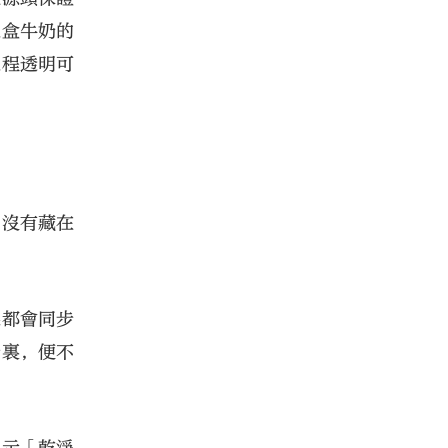
這盒牛奶的
過程透明可
。沒有藏在
果都會同步
奶裏，便不