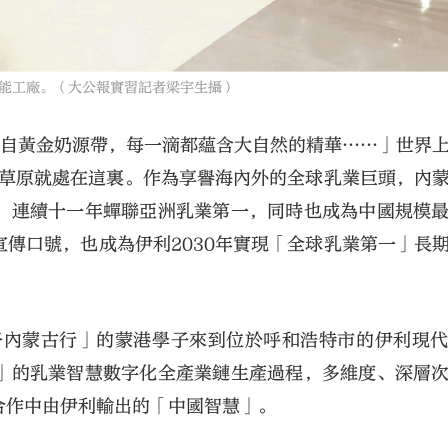
能工廠。（大公報實習記者梁宇生攝）
源自黃金奶源帶，每一滴都蘊含大自然的精華……」世界
大草原就處在這裏。作為享譽海內外的全球乳業巨頭，內
，連續十一年蟬聯亞洲乳業第一，同時也成為中國規模
傳口號，也成為伊利2030年實現「全球乳業第一」長
學子內蒙古行」的蒙港學子來到位於呼和浩特市的伊利現
」的乳業智慧數字化全產業鏈生產過程，多維度、深層
合作中由伊利輸出的「中國智慧」。