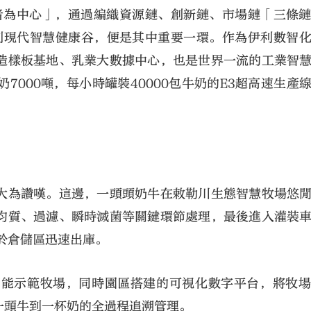
費者為中心」，通過編織資源鏈、創新鏈、市場鏈「三條
伊利現代智慧健康谷，便是其中重要一環。作為伊利數智
造樣板基地、乳業大數據中心，也是世界一流的工業智
000噸，每小時罐裝40000包牛奶的E3超高速生產
大為讚嘆。這邊，一頭頭奶牛在敕勒川生態智慧牧場悠
均質、過濾、瞬時滅菌等關鍵環節處理，最後進入灌裝
於倉儲區迅速出庫。
智能示範牧場，同時園區搭建的可視化數字平台，將牧
一頭牛到一杯奶的全過程追溯管理。