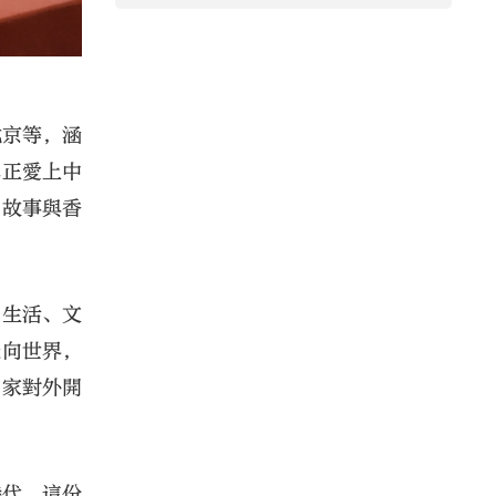
北京等，涵
真正愛上中
國故事與香
、生活、文
走向世界，
國家對外開
時代，這份