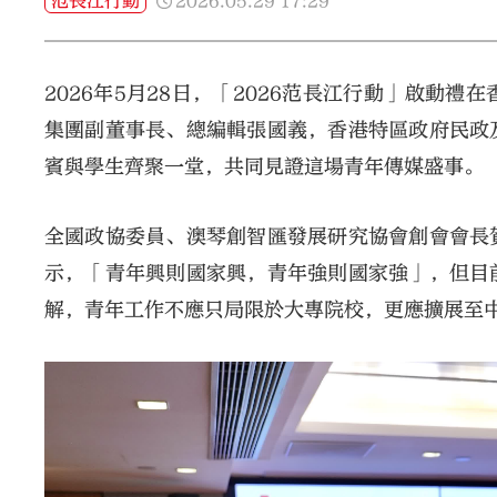
2026.05.29
17:29
范長江行動
2026年5月28日，「2026范長江行動」啟動
集團副董事長、總編輯張國義，香港特區政府民政
賓與學生齊聚一堂，共同見證這場青年傳媒盛事。
全國政協委員、澳琴創智匯發展研究協會創會會長
示，「青年興則國家興，青年強則國家強」，但目
解，青年工作不應只局限於大專院校，更應擴展至