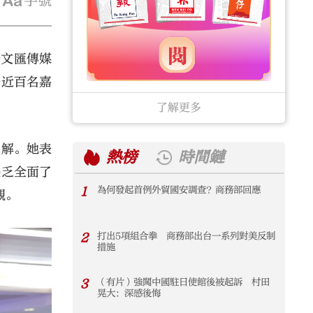
字號
公文匯傳媒
場近百名嘉
了解更多
見解。她表
熱榜
時間鏈
缺乏全面了
1
為何發起首例外貿國安調查？商務部回應
1
觀。
2
打出5項組合拳 商務部出台一系列對美反制
2
措施
3
（有片）強闖中國駐日使館後被起訴 村田
3
晃大：深感後悔