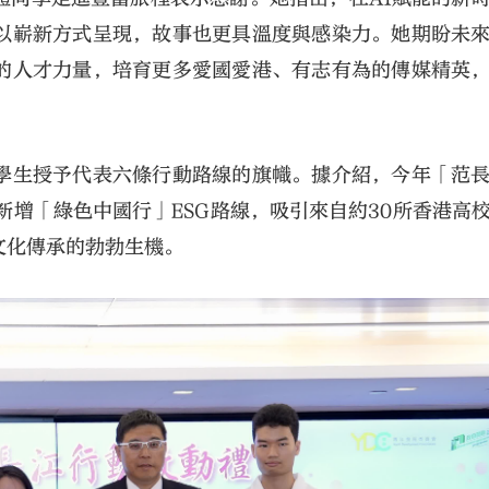
以嶄新方式呈現，故事也更具溫度與感染力。她期盼未
的人才力量，培育更多愛國愛港、有志有為的傳媒精英
學生授予代表六條行動路線的旗幟。據介紹，今年「范
新增「綠色中國行」ESG路線，吸引來自約30所香港高
文化傳承的勃勃生機。