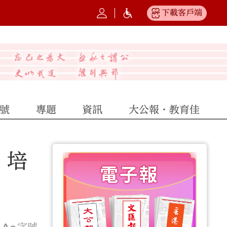
下載客戶端
號
專題
資訊
大公報·教育佳
：培