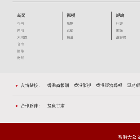
新聞
視頻
評論
香港
熱點
社評
內地
直播
來論
大灣區
精選
港評論
台海
國際
財經
友情鏈接：
香港商報網
香港衛視
香港經濟導報
星島環
合作夥伴：
投資甘肅
香港大公