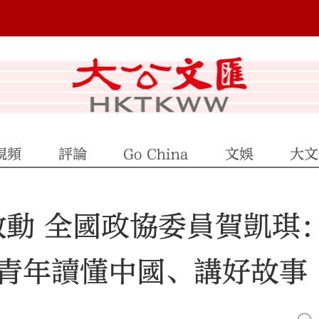
視頻
評論
Go China
文娛
大文
啟動 全國政協委員賀凱琪
青年讀懂中國、講好故事