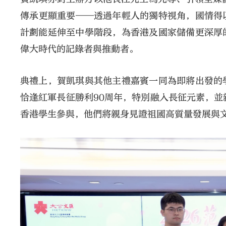
傳承更顯重要——透過年輕人的獨特視角，國情得
計劃能延伸至中學階段，為香港及國家儲備更深厚
偉大時代的記錄者與推動者。
典禮上，賀凱琪與其他主禮嘉賓一同為即將出發的
恰逢紅軍長征勝利90周年，特別融入長征元素，並
香港學生參與，他們將親身見證祖國高質量發展與