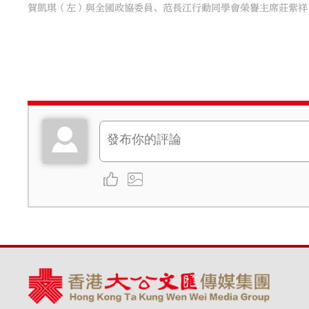
賀凱琪（左）與全國政協委員、范長江行動同學會榮譽主席莊紫祥