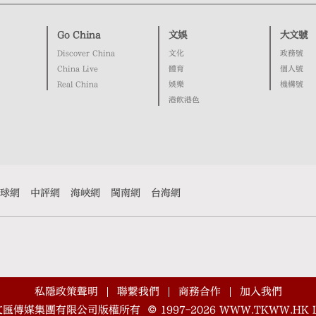
Go China
文娛
大文號
Discover China
文化
政務號
China Live
體育
個人號
Real China
娛樂
機構號
港飲港色
球網
中評網
海峽網
閩南網
台海網
私隱政策聲明
聯繫我們
商務合作
加入我們
文匯傳媒集團有限公司版權所有
©
1997-2026
WWW.TKWW.HK L