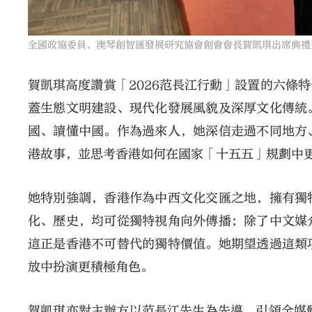
全國政協委員、澳琴創智匯發展研究協會創會會長賀凱琪出席典禮
賀凱琪高度讚賞「2026范長江行動」設置的六條
蓋生態文明建設、現代化發展風貌及深厚文化傳統
國、讀懂中國。作為過來人，她深信走過不同地方
港故事，並思考香港如何在國家「十五五」規劃中
她特別強調，香港作為中西文化交匯之地，擁有獨
化、歷史，均可從獨特視角向外傳播；除了中文媒
這正是香港不可替代的獨特價值。她期望透過這類
放中扮演更積極角色。
賀凱琪亦對主辦方以范長江先生為先導、引領全媒