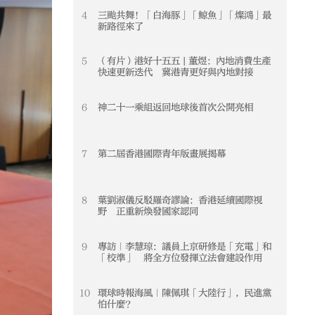
4
三颱共舞！「白海豚」「鯨魚」「燦鴻」最
4
新路徑來了
5
（有片）港好十五五 | 董煜：內地消費生產
5
快速更新迭代 冀港青更好與內地對接
6
神二十一乘組返回地球後首次公開亮相
6
7
第二屆香港國際青年版畫展揭幕
7
8
葉劉淑儀反駁羅奇謬論：香港延續國際視
8
野 正重新煥發國家認同
9
專訪｜李慧琼：議員上京研修是「充電」和
9
「校準」 將全方位發揮立法會建設作用
10
環球時報海風｜陳佩琪「大陸行」，民進黨
10
怕什麼？