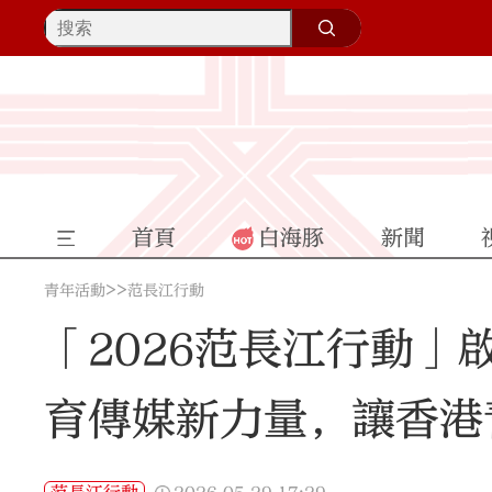
首頁
白海豚
新聞
>>
青年活動
范長江行動
「2026范長江行動」
育傳媒新力量，讓香港