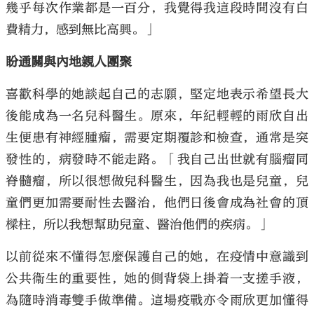
幾乎每次作業都是一百分，我覺得我這段時間沒有白
費精力，感到無比高興。」
盼通關與內地親人團聚
喜歡科學的她談起自己的志願，堅定地表示希望長大
後能成為一名兒科醫生。原來，年紀輕輕的雨欣自出
生便患有神經腫瘤，需要定期覆診和檢查，通常是突
發性的，病發時不能走路。「我自己出世就有腦瘤同
脊髓瘤，所以很想做兒科醫生，因為我也是兒童，兒
童們更加需要耐性去醫治，他們日後會成為社會的頂
樑柱，所以我想幫助兒童、醫治他們的疾病。」
以前從來不懂得怎麼保護自己的她，在疫情中意識到
公共衞生的重要性，她的側背袋上掛着一支搓手液，
為隨時消毒雙手做準備。這場疫戰亦令雨欣更加懂得