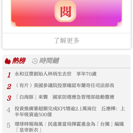
了解更多
熱榜
時間鏈
1
永和豆漿創始人林炳生去世 享年70歲
2
（有片）美國參議院投票確認布蘭奇任司法部長
3
「白海豚」來襲 國家防總應急管理部啟動響應
4
投資推廣署超額完成KPI增逾2.1萬崗位 丘應樺：上
半年吸資逾500億
5
環球時報海風｜民進黨當局揮霍重金為「台獨」編織
「皇帝新衣」