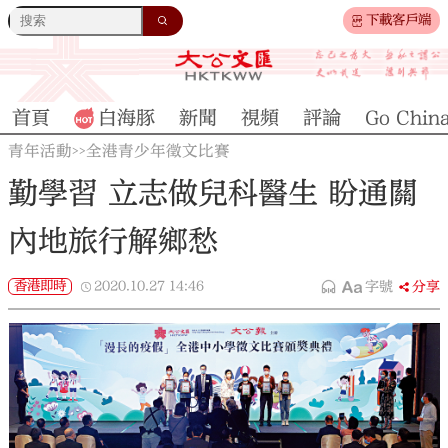
下載客戶端
首頁
白海豚
新聞
視頻
評論
Go Chin
青年活動
全港青少年徵文比賽
>>
勤學習 立志做兒科醫生 盼通關
內地旅行解鄉愁
香港即時
2020.10.27
14:46
字號
分享