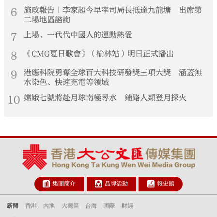
6
施政報告｜李家超今早率司局長抵達九龍塘 出席第
二場地區諮詢
7
上場，一代代中國人的運動熱愛
8
《CMG夏日歌會》（榆林站）明日正式播出
9
港應科院勇奪全球百大科技研發獎三項大獎 涵蓋無
水染色、快速充電等領域
10
嫦娥七號將赴月球南極尋水 鋪路人類登月探火
集團簡介
品牌活動
報史館
新聞
香港
內地
大灣區
台海
國際
財經