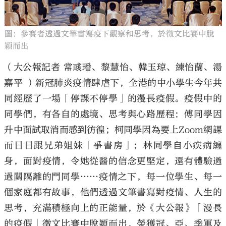
圖：參賽者透過文筆書寫疫下觀察和思考，於徵文比賽中脫
穎而出
大公文匯
（大公報記者 常彧璠、黎慧怡、韓玉琼、練怡蘭、湯
嘉平 ）新冠肺炎疫情肆虐下，全港的中小學生今年共
同經歷了一場「停課不停學」的漫長疫假。疫假中的
同學們，有各自的處境、思考與心路歷程：傅同學因
升中面試取消而感到彷徨；柯同學因為要上Zoom網課
而日日跟兄弟姐妹「爭書房」；林同學自小疾病纏
身，面對疫情，令她從醫的信念更堅定，還有體驗過
過關隔離的門同學……疫情之下，每一位學生、每一
個家庭都有故事，他們透過文筆書寫對疫情、人生的
思考，充滿積極向上的正能量，於《大公報》「漫長
的疫假」徵文比賽中脫穎而出，榮獲冠、亞、季軍及