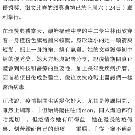
優秀獎，徵文比賽的頒獎典禮已於上周六（24日）順
利舉行。
在頒獎典禮當天，觀塘福建中學的中二學生林雨欣穿
着一身橙粉色旗袍前來領獎。身形嬌小的她一頭清爽
短髮，配上一身旗袍，饒有氣質。她的文章獲得初中
組的優秀獎，她大方地與記者分享，說疫情期間真正
體會到科技和醫療的重要性，加上長年受疾病折磨，
因而希望日後成為醫生，像這次抗疫戰士醫護們一樣
醫治病患。
雨欣說，疫情期間生活變化好大，尤其是停課期間，
雖然上網課，「但始終隔住咗個mon，同人溝通都冇
咁親切」。但疫情令她有所得益，她在漫長的疫假
裏，刻苦鑽研自己的弱項──電腦。「從一竅不通到