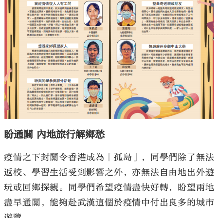
盼通關 內地旅行解鄉愁
疫情之下封關令香港成為「孤島」，同學們除了無法
返校、學習生活受到影響之外，亦無法自由地出外遊
玩或回鄉探親。同學們希望疫情盡快好轉，盼望兩地
盡早通關，能夠赴武漢這個於疫情中付出良多的城市
遊覽。