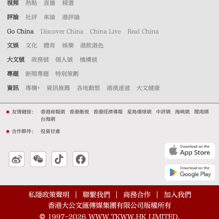
視頻
熱點
直播
精選
評論
社評
來論
港評論
Go China
Discover China
China Live
Real China
文娛
文化
體育
娛樂
港飲港色
大文號
政務號
個人號
機構號
專題
新聞專題
特別策劃
資訊
專欄+
資訊推薦
各地動態
港澳速遞
大文健康
友情鏈接：
香港商報網
香港衛視
香港經濟導報
星島環球網
中評網
海峽網
閩南網
台海網
合作夥伴：
投資甘肅
私隱政策聲明
聯繫我們
商務合作
加入我們
香港大公文匯傳媒集團有限公司版權所有
©
1997-2026
WWW.TKWW.HK LIMITED.