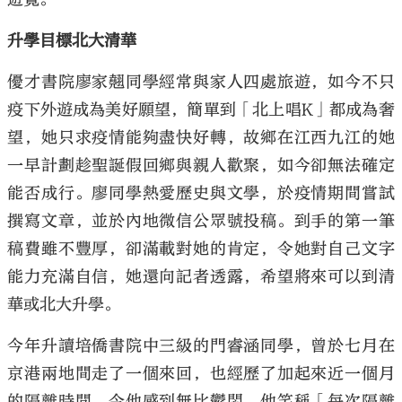
升學目標北大清華
優才書院廖家翹同學經常與家人四處旅遊，如今不只
疫下外遊成為美好願望，簡單到「北上唱K」都成為奢
望，她只求疫情能夠盡快好轉，故鄉在江西九江的她
一早計劃趁聖誕假回鄉與親人歡聚，如今卻無法確定
能否成行。廖同學熱愛歷史與文學，於疫情期間嘗試
撰寫文章，並於內地微信公眾號投稿。到手的第一筆
稿費雖不豐厚，卻滿載對她的肯定，令她對自己文字
能力充滿自信，她還向記者透露，希望將來可以到清
華或北大升學。
今年升讀培僑書院中三級的門睿涵同學，曾於七月在
京港兩地間走了一個來回，也經歷了加起來近一個月
的隔離時間，令他感到無比鬱悶。他笑稱「每次隔離