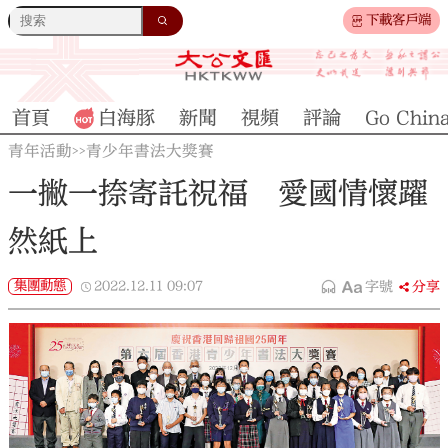
下載客戶端
首頁
白海豚
新聞
視頻
評論
Go Chin
青年活動
青少年書法大獎賽
>>
一撇一捺寄託祝福 愛國情懷躍
然紙上
集團動態
2022.12.11
09:07
字號
分享