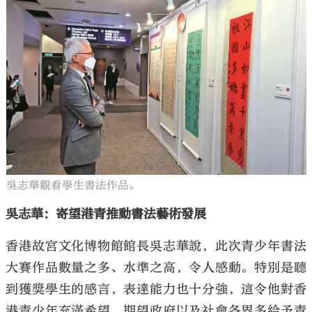
吳志華觀看學生書法作品。
吳志華：寄望港青推動書法藝術發展
香港故宮文化博物館館長吳志華說，此次青少年書法
大賽作品數量之多、水準之高，令人感動。特別是聽
到獲獎學生的感言，表達能力也十分強，這令他對香
港青少年充滿希望，期望政府以及社會各界多給予青