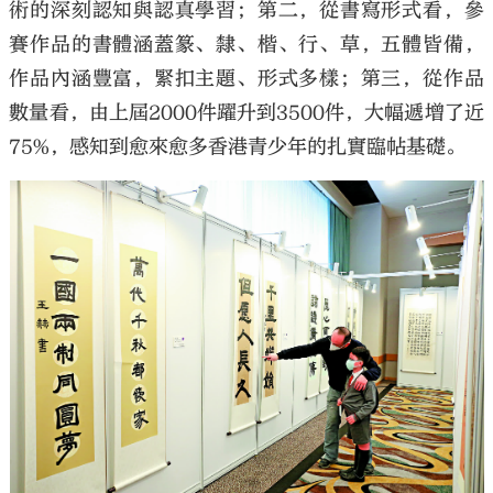
術的深刻認知與認真學習；第二，從書寫形式看，參
賽作品的書體涵蓋篆、隸、楷、行、草，五體皆備，
作品內涵豐富，緊扣主題、形式多樣；第三，從作品
數量看，由上屆2000件躍升到3500件，大幅遞增了近
75%，感知到愈來愈多香港青少年的扎實臨帖基礎。