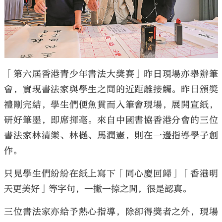
「第六屆香港青少年書法大獎賽」昨日現場亦舉辦筆
會，實現書法家與學生之間的近距離接觸。昨日頒獎
禮剛完結，學生們便魚貫而入筆會現場，展開宣紙，
研好筆墨，即席揮毫。來自中國書協香港分會的三位
書法家林清樂、林樾、馬潤憲，則在一邊指導學子創
作。
只見學生們紛紛在紙上寫下「同心慶回歸」「香港明
天更美好」等字句，一撇一捺之間，很是認真。
三位書法家亦給予熱心指導，除卻得獎者之外，現場