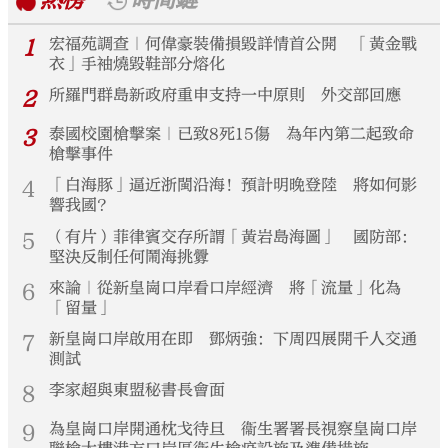
熱榜
時間鏈
1
宏福苑調查｜何偉豪裝備損毀詳情首公開 「黃金戰
衣」手袖燒毀鞋部分熔化
2
所羅門群島新政府重申支持一中原則 外交部回應
3
泰國校園槍擊案｜已致8死15傷 為年內第二起致命
槍擊事件
4
「白海豚」逼近浙閩沿海！預計明晚登陸 將如何影
響我國？
5
（有片）菲律賓交存所謂「黃岩島海圖」 國防部：
堅決反制任何鬧海挑釁
6
來論｜從新皇崗口岸看口岸經濟 將「流量」化為
「留量」
7
新皇崗口岸啟用在即 鄧炳強：下周四展開千人交通
測試
8
李家超與東盟秘書長會面
9
為皇崗口岸開通枕戈待旦 衞生署署長視察皇崗口岸