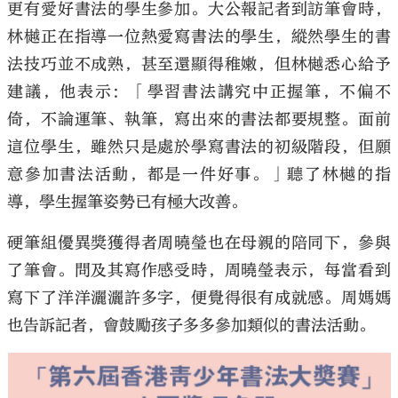
更有愛好書法的學生參加。大公報記者到訪筆會時，
林樾正在指導一位熱愛寫書法的學生，縱然學生的書
法技巧並不成熟，甚至還顯得稚嫩，但林樾悉心給予
建議，他表示：「學習書法講究中正握筆，不偏不
倚，不論運筆、執筆，寫出來的書法都要規整。面前
這位學生，雖然只是處於學寫書法的初級階段，但願
意參加書法活動，都是一件好事。」聽了林樾的指
導，學生握筆姿勢已有極大改善。
硬筆組優異獎獲得者周曉瑩也在母親的陪同下，參與
了筆會。問及其寫作感受時，周曉瑩表示，每當看到
寫下了洋洋灑灑許多字，便覺得很有成就感。周媽媽
也告訴記者，會鼓勵孩子多多參加類似的書法活動。