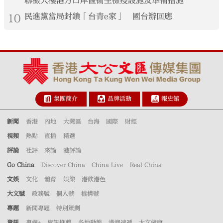
聯檢大樓港方口岸區衞生檢疫設施及準備措施
10
民進黨當局封鎖「台青e家」 國台辦回應
集團簡介
品牌活動
報史館
新聞
香港
內地
大灣區
台海
國際
財經
視頻
熱點
直播
精選
評論
社評
來論
港評論
Go China
Discover China
China Live
Real China
文娛
文化
體育
娛樂
港飲港色
大文號
政務號
個人號
機構號
專題
新聞專題
特別策劃
資訊
專欄+
資訊推薦
各地動態
港澳速遞
大文健康