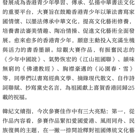
發展成為香港青少年學習、傳承、弘揚中華書法文化
的重要平台，大賽旨在鼓勵香港青少年以筆法書寫家
國情懷、以墨法傳承中華文化，提高文化藝術修養，
培養書法審美情趣、陶冶情操、促進文化藝術全面發
展。愈來愈多的香港青少年，願意主動投入充滿生機
與活力的書香墨韻。綜觀大賽作品，有振奮民志的
《少年中國說》、氣勢恢宏的《江山祖國聯》、韻味
無窮的《佛遺教經》、胸襟豪邁的《沁園春·雪》
等，同學們以書寫經典文學、摘錄現代散文、自作詩
詞聯賦、抄寫黨史名言，為祖國獻上喜賀香港回歸25
載的祝福。
韓紀文續指，今次參賽佳作中有三大亮點：第一，從
作品內容看，參賽作品緊扣愛國愛港、風雨同舟、民
族復興的主題，在一撇一捺間詮釋對祖國傳統文化藝