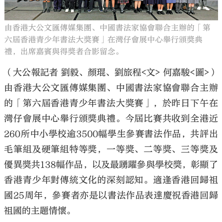
由香港大公文匯傳媒集團、中國書法家協會聯合主辦的「第
六屆香港青少年書法大獎賽」在灣仔會展中心舉行頒獎典
禮，出席嘉賓與得獎者合影留念。
大公文匯
（大公報記者 劉毅、顏琨、劉旅程<文> 何嘉駿<圖>）
由香港大公文匯傳媒集團、中國書法家協會聯合主辦
的「第六屆香港青少年書法大獎賽」，於昨日下午在
灣仔會展中心舉行頒獎典禮。今屆比賽共收到全港近
260所中小學校逾3500幅學生參賽書法作品，共評出
毛筆組及硬筆組特等獎，一等獎、二等獎、三等獎及
優異獎共138幅作品，以及最踴躍參與學校獎，彰顯了
香港青少年對傳統文化的深刻認知。適逢香港回歸祖
國25周年，參賽者亦是以書法作品表達慶祝香港回歸
祖國的主題情懷。