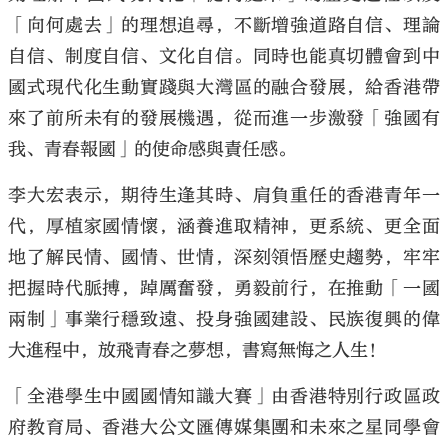
「向何處去」的理想追尋，不斷增強道路自信、理論
自信、制度自信、文化自信。同時也能真切體會到中
國式現代化生動實踐與大灣區的融合發展，給香港帶
來了前所未有的發展機遇，從而進一步激發「強國有
我、青春報國」的使命感與責任感。
李大宏表示，期待生逢其時、肩負重任的香港青年一
代，厚植家國情懷，涵養進取精神，更系統、更全面
地了解民情、國情、世情，深刻領悟歷史趨勢，牢牢
把握時代脈搏，踔厲奮發，勇毅前行，在推動「一國
兩制」事業行穩致遠、投身強國建設、民族復興的偉
大進程中，放飛青春之夢想，書寫無悔之人生！
「全港學生中國國情知識大賽」由香港特別行政區政
府教育局、香港大公文匯傳媒集團和未來之星同學會