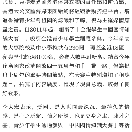
水長。秉持着愛國愛港傳媒旗艦的責任感和使命感，
香港大公文匯傳媒集團始終將組織活動搭建平台、增
進香港青少年對祖國的認識和了解，視為主流媒體應
盡之責。自2011年起，創辦了「全港學生中國國情知
識大賽」，吸引全港青少年學生踴躍參與。今年參賽
的大專院校及中小學校共有230間，覆蓋全港18區，
參與學生超過8100名，參賽人數再創新高。結合今年
作為國家改革開放四十五周年和「一帶一路」倡議提
出十周年的重要時間節點，在大賽中特別增加了相應
題目，拓寬了內容廣度，體現了現實意義，取得了良
好效果。
李大宏表示，愛國，是人世間最深沉、最持久的情
感，是心之所繫、情之所歸，也是立身之本、成才之
基。青少年學生通過參與「中國國情知識大賽」等活