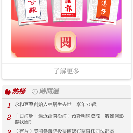
了解更多
熱榜
時間鏈
1
永和豆漿創始人林炳生去世 享年70歲
2
「白海豚」逼近浙閩沿海！預計明晚登陸 將如何影
響我國？
3
（有片）美國參議院投票確認布蘭奇任司法部長