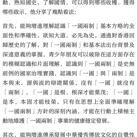
動，熟知國史、了解國情，可以得到哪些收穫、獲得
哪些啟示，他分享了幾點看法：
首先，能夠增進理解認識「一國兩制」基本方略的全
面性和準確性。欲知大道，必先為史。通過對香港回
歸歷史的了解、對「一國兩制」和基本法出台背景及
深遠意義的掌握，青少年朋友可以破除在這方面存在
的模糊認識和片面理解，認識到「一國兩制」是史無
前例的國家治理實踐，認識到「一國」與「兩制」是
本與末、源與流的辯證關係，沒有「一國」就沒有
「兩制」，「一國」是根，根深才能葉茂；「一國」
是本，本固才能枝榮。只有在思想上全面準確理解
「一國兩制」方針的深刻內涵，才能在行動上積極主
動地維護「一國兩制」事業的健康穩定發展。
其次，能夠增進傳承發展中華優秀傳統文化的自覺性