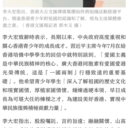
李大宏指出，香港大公文匯傳媒集團始終將組織活動搭建平
台、增進香港青少年對祖國的認識和了解，視為主流媒體應
盡之責。（香港文匯報記者 郭木又 攝）
李大宏致辭時表示，長期以來，中央政府高度重視和
關心香港青少年的成長成才。習近平主席今年7月在給
香港培僑中學學生的回信中就特別談到，「愛國主義
是中華民族精神的核心，廣大香港同胞素有愛國愛港
光榮傳統，這是『一國兩制』行穩致遠的重要基
礎」。他希望青少年學生「深入了解祖國的歷史文化
和現實國情，厚植家國情懷，錘煉過硬本領，早日成
長為可堪大任的棟樑之才，為建設美好香港、實現中
華民族復興積極貢獻力量」。
李大宏指出，殷殷囑託，言約旨遠；融融關懷，山高