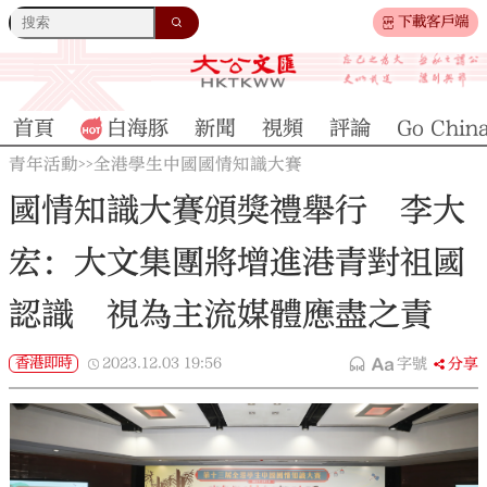
下載客戶端
首頁
白海豚
新聞
視頻
評論
Go Chin
青年活動
全港學生中國國情知識大賽
>>
國情知識大賽頒獎禮舉行 李大
宏：大文集團將增進港青對祖國
認識 視為主流媒體應盡之責
香港即時
2023.12.03
19:56
字號
分享