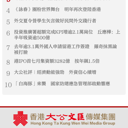
4
《詠春》圈粉世界舞台 明年再次登陸香港
5
外交夏令營學生矢言做好民間外交踐行者
6
投資推廣署超額完成KPI增逾2.1萬崗位 丘應樺：上
半年吸資逾500億
7
去年逾3.1萬外國人申請留港工作簽證 羅奇抹黑論
被打臉
8
港IPO首七月集資額3282億 按年飆1.5倍
9
大公社評｜經濟動能強勁 外資信心續增
10
「白海豚」來襲 國家防總應急管理部啟動響應