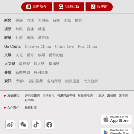
集團簡介
品牌活動
報史館
新聞
香港
內地
大灣區
台海
國際
財經
視頻
熱點
直播
精選
評論
社評
來論
港評論
Go China
Discover China
China Live
Real China
文娛
文化
體育
娛樂
港飲港色
大文號
政務號
個人號
機構號
專題
新聞專題
特別策劃
資訊
專欄+
資訊推薦
各地動態
港澳速遞
大文健康
友情鏈接：
香港商報網
香港衛視
香港經濟導報
星島環球網
中評網
海峽網
閩南網
台海網
合作夥伴：
投資甘肅