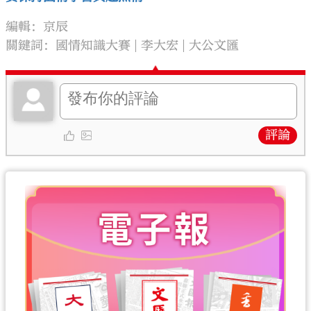
編輯：京辰
關鍵詞：
國情知識大賽
李大宏
大公文匯
評論